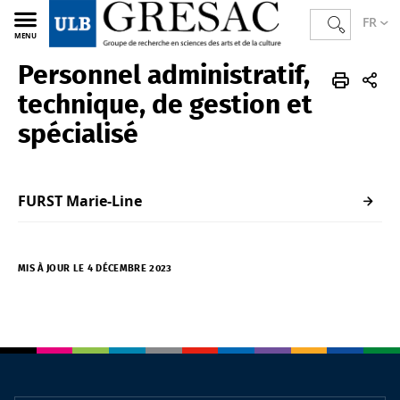
FR
MENU
Personnel administratif,
GRESAC
FR
Membres
Personnel administratif, technique, de gestion et spécialisé
technique, de gestion et
spécialisé
FURST Marie-Line
MIS À JOUR LE 4 DÉCEMBRE 2023