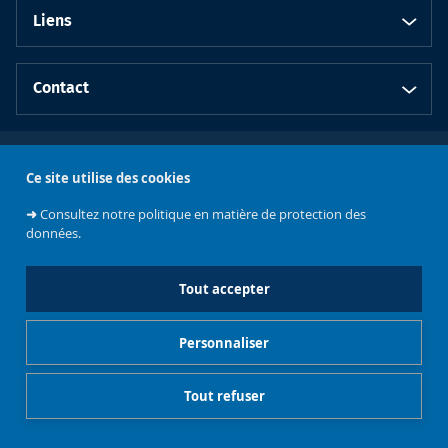
Liens
Contact
Ce site utilise des cookies
➜
Consultez notre politique en matière de protection des
Faculté de
données.
Philosophie et
Sciences
Université libre
sociales
de Bruxelles
Tout accepter
Personnaliser
Tout refuser