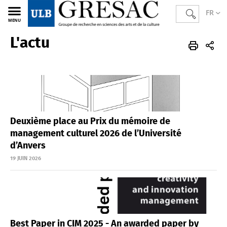
FR
MENU
L'actu
GRESAC
FR
Actualités
L'actu
Deuxième place au Prix du mémoire de
management culturel 2026 de l’Université
d’Anvers
19 JUIN 2026
Best Paper in CIM 2025 - An awarded paper by