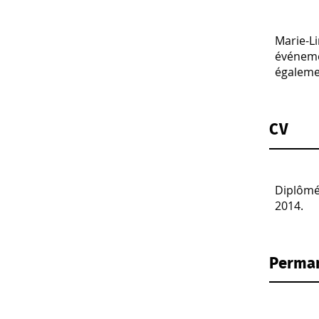
Marie-Li
événemen
égaleme
CV
Diplômée
2014.
Perma