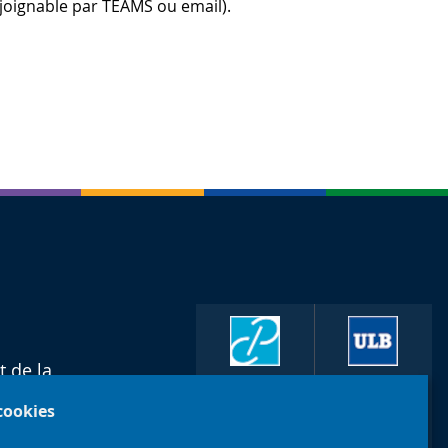
i (joignable par TEAMS ou email).
t de la
Faculté de
 cookies
Philosophie
Université
et Sciences
libre de
sociales
Bruxelles